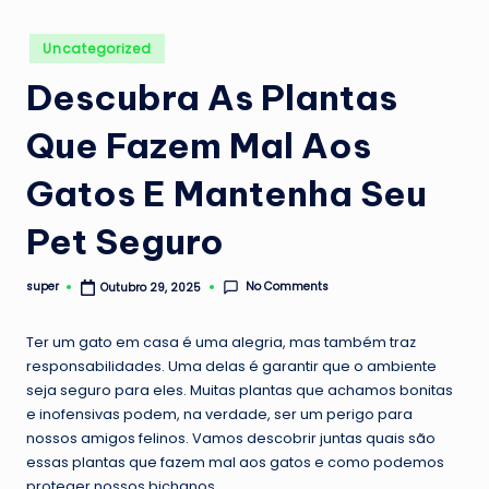
Posted
Uncategorized
in
Descubra As Plantas
Que Fazem Mal Aos
Gatos E Mantenha Seu
Pet Seguro
No Comments
super
Outubro 29, 2025
Posted
by
Ter um gato em casa é uma alegria, mas também traz
responsabilidades. Uma delas é garantir que o ambiente
seja seguro para eles. Muitas plantas que achamos bonitas
e inofensivas podem, na verdade, ser um perigo para
nossos amigos felinos. Vamos descobrir juntas quais são
essas plantas que fazem mal aos gatos e como podemos
proteger nossos bichanos.