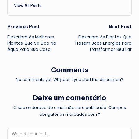
View All Posts
Post
Previous Post
Next Post
Descubra As Melhores
Descubra As Plantas Que
navigation
Plantas Que Se Dão Na
Trazem Boas Energias Para
Água Para Sua Casa
Transformar Seu Lar
Comments
No comments yet. Why don’t you start the discussion?
Deixe um comentário
O seu endereço de email não será publicado.
Campos
obrigatórios marcados com
*