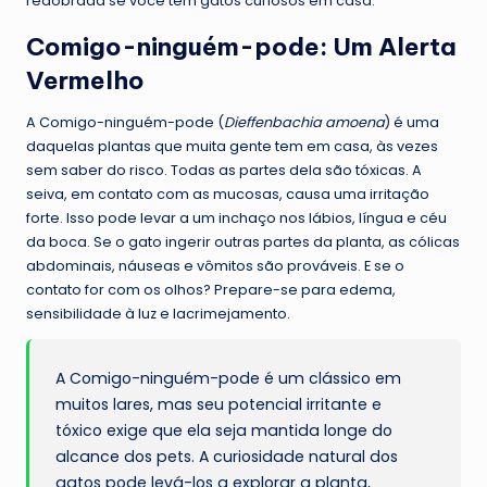
redobrada se você tem gatos curiosos em casa.
Comigo-ninguém-pode: Um Alerta
Vermelho
A Comigo-ninguém-pode (
Dieffenbachia amoena
) é uma
daquelas plantas que muita gente tem em casa, às vezes
sem saber do risco. Todas as partes dela são tóxicas. A
seiva, em contato com as mucosas, causa uma irritação
forte. Isso pode levar a um inchaço nos lábios, língua e céu
da boca. Se o gato ingerir outras partes da planta, as cólicas
abdominais, náuseas e vômitos são prováveis. E se o
contato for com os olhos? Prepare-se para edema,
sensibilidade à luz e lacrimejamento.
A Comigo-ninguém-pode é um clássico em
muitos lares, mas seu potencial irritante e
tóxico exige que ela seja mantida longe do
alcance dos pets. A curiosidade natural dos
gatos pode levá-los a explorar a planta,