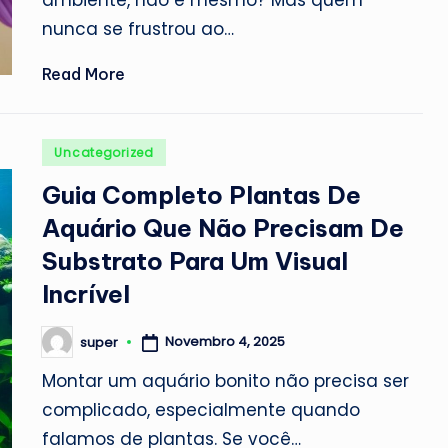
ambiente, não é mesmo? Mas quem
nunca se frustrou ao…
Read More
Posted
Uncategorized
in
Guia Completo Plantas De
Aquário Que Não Precisam De
Substrato Para Um Visual
Incrível
Novembro 4, 2025
super
Posted
by
Montar um aquário bonito não precisa ser
complicado, especialmente quando
falamos de plantas. Se você…