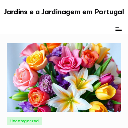
Jardins e a Jardinagem em Portugal
Skip
Jardinagem
to
em
content
Portugal
Posted
Uncategorized
in