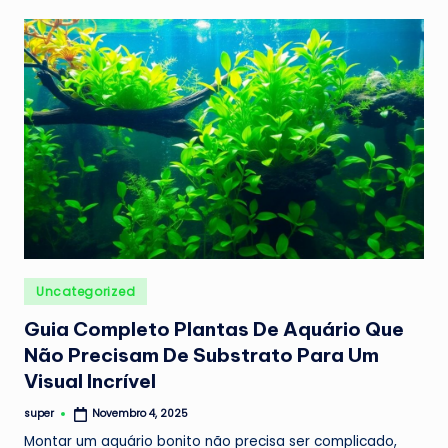
Posted
Uncategorized
in
Guia Completo Plantas De Aquário Que
Não Precisam De Substrato Para Um
Visual Incrível
super
Novembro 4, 2025
Posted
by
Montar um aquário bonito não precisa ser complicado,