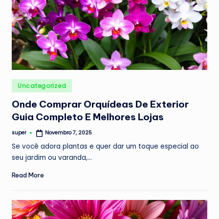
Posted
Uncategorized
in
Onde Comprar Orquídeas De Exterior
Guia Completo E Melhores Lojas
super
Novembro 7, 2025
Posted
by
Se você adora plantas e quer dar um toque especial ao
seu jardim ou varanda,…
Read More