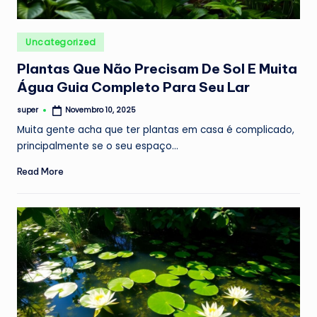
Posted
Uncategorized
in
Plantas Que Não Precisam De Sol E Muita
Água Guia Completo Para Seu Lar
super
Novembro 10, 2025
Posted
by
Muita gente acha que ter plantas em casa é complicado,
principalmente se o seu espaço…
Read More