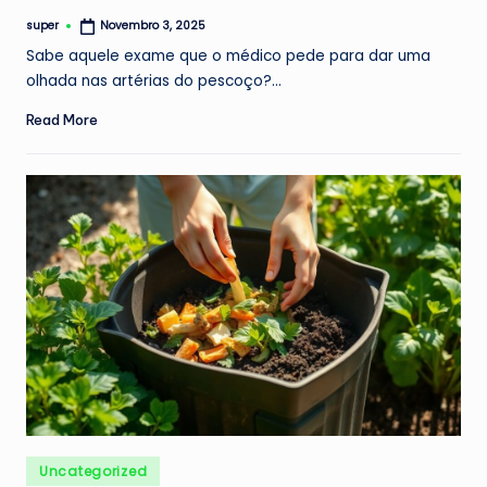
super
Novembro 3, 2025
Posted
by
Sabe aquele exame que o médico pede para dar uma
olhada nas artérias do pescoço?…
Read More
Posted
Uncategorized