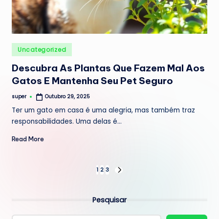
Posted
Uncategorized
in
Descubra As Plantas Que Fazem Mal Aos
Gatos E Mantenha Seu Pet Seguro
super
Outubro 29, 2025
Posted
by
Ter um gato em casa é uma alegria, mas também traz
responsabilidades. Uma delas é…
Read More
Paginação
1
2
3
NEXT
PAGE
dos
Pesquisar
conteúdos