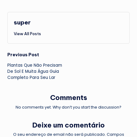
super
View All Posts
Post
Previous Post
Plantas Que Não Precisam
navigation
De Sol E Muita Água Guia
Completo Para Seu Lar
Comments
No comments yet. Why don’t you start the discussion?
Deixe um comentário
O seu endereço de email não será publicado.
Campos