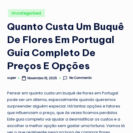
Posted
Uncategorized
in
Quanto Custa Um Buquê
De Flores Em Portugal
Guia Completo De
Preços E Opções
No Comments
super
Novembro 18, 2025
Posted
by
Pensar em quanto custa um buquê de flores em Portugal
pode ser um dilema, especialmente quando queremos
surpreender alguém especial. Há tantas opções e fatores
que influenciam o preço, que às vezes ficamos perdidos.
Este guia completo vai ajudar a desmistificar os custos e a
escolher a melhor opção sem gastar uma fortuna. Vamos lá
ver o que realmente pesa na hora de comprar flores.