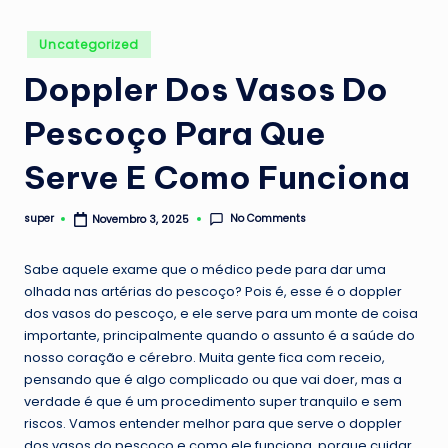
Posted
Uncategorized
in
Doppler Dos Vasos Do
Pescoço Para Que
Serve E Como Funciona
No Comments
super
Novembro 3, 2025
Posted
by
Sabe aquele exame que o médico pede para dar uma
olhada nas artérias do pescoço? Pois é, esse é o doppler
dos vasos do pescoço, e ele serve para um monte de coisa
importante, principalmente quando o assunto é a saúde do
nosso coração e cérebro. Muita gente fica com receio,
pensando que é algo complicado ou que vai doer, mas a
verdade é que é um procedimento super tranquilo e sem
riscos. Vamos entender melhor para que serve o doppler
dos vasos do pescoço e como ele funciona, porque cuidar