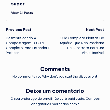
super
View All Posts
Post
Previous Post
Next Post
Desmistificando A
Guia Completo Plantas De
navigation
Compostagem O Guia
Aquário Que Não Precisam
Completo Para Entender E
De Substrato Para Um
Praticar
Visual Incrível
Comments
No comments yet. Why don’t you start the discussion?
Deixe um comentário
O seu endereço de email não será publicado.
Campos
obrigatórios marcados com
*