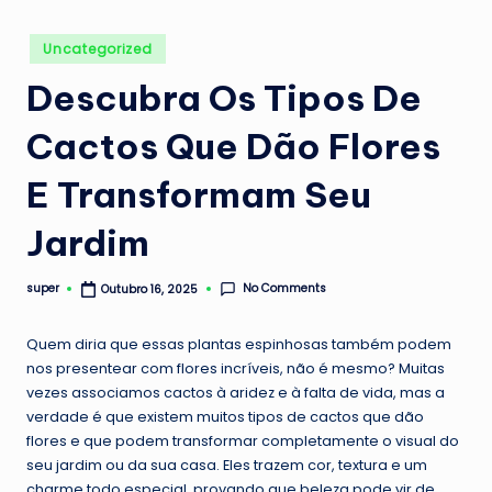
Posted
Uncategorized
in
Descubra Os Tipos De
Cactos Que Dão Flores
E Transformam Seu
Jardim
No Comments
super
Outubro 16, 2025
Posted
by
Quem diria que essas plantas espinhosas também podem
nos presentear com flores incríveis, não é mesmo? Muitas
vezes associamos cactos à aridez e à falta de vida, mas a
verdade é que existem muitos tipos de cactos que dão
flores e que podem transformar completamente o visual do
seu jardim ou da sua casa. Eles trazem cor, textura e um
charme todo especial, provando que beleza pode vir de