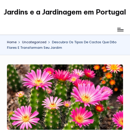
Jardins e a Jardinagem em Portugal
Skip
Jardinagem
to
em
content
Portugal
Home
Uncategorized
Descubra Os Tipos De Cactos Que Dão
Flores E Transformam Seu Jardim