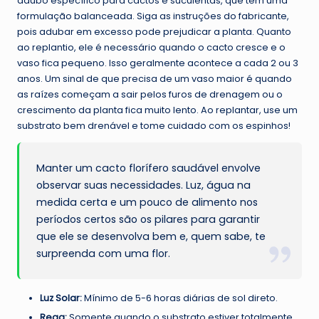
adubo específico para cactos e suculentas, que tem uma
formulação balanceada. Siga as instruções do fabricante,
pois adubar em excesso pode prejudicar a planta. Quanto
ao replantio, ele é necessário quando o cacto cresce e o
vaso fica pequeno. Isso geralmente acontece a cada 2 ou 3
anos. Um sinal de que precisa de um vaso maior é quando
as raízes começam a sair pelos furos de drenagem ou o
crescimento da planta fica muito lento. Ao replantar, use um
substrato bem drenável e tome cuidado com os espinhos!
Manter um cacto florífero saudável envolve
observar suas necessidades. Luz, água na
medida certa e um pouco de alimento nos
períodos certos são os pilares para garantir
que ele se desenvolva bem e, quem sabe, te
surpreenda com uma flor.
Luz Solar:
Mínimo de 5-6 horas diárias de sol direto.
Rega:
Somente quando o substrato estiver totalmente